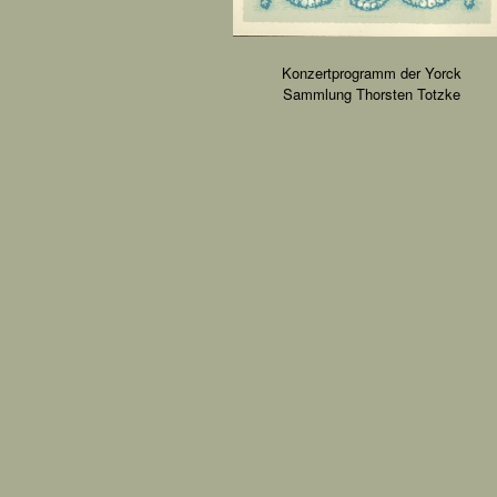
Konzertprogramm der Yorck
Sammlung Thorsten Totzke