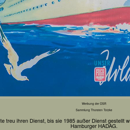
Werbung der DSR
Sammlung Thorsten Totzke
ete treu ihren Dienst, bis sie 1985 außer Dienst gestellt
Hamburger HADAG.